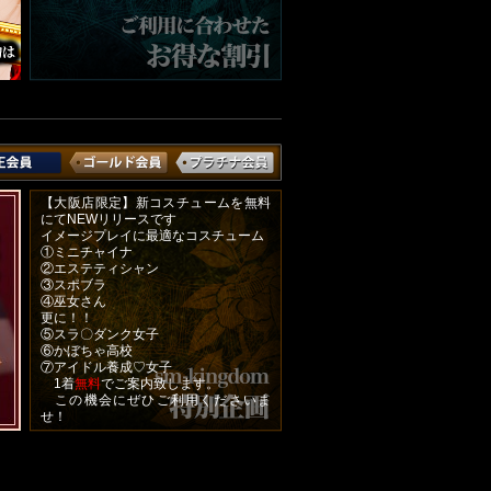
【大阪店限定】新コスチュームを無料
にてNEWリリースです
イメージプレイに最適なコスチューム
①ミニチャイナ
②エステティシャン
③スポブラ
④巫女さん
更に！！
⑤スラ〇ダンク女子
⑥かぼちゃ高校
⑦アイドル養成♡女子
1着
無料
でご案内致します。
この機会にぜひご利用くださいま
せ！