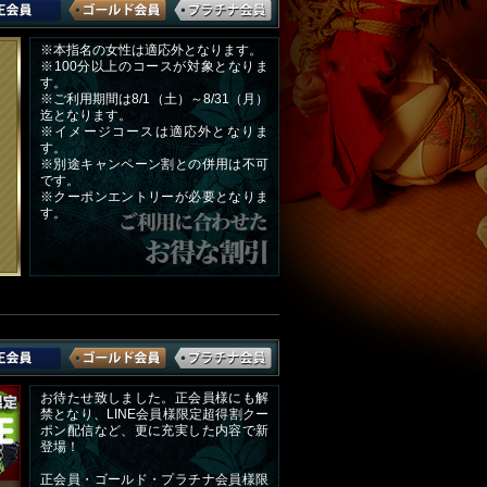
※本指名の女性は適応外となります。
※100分以上のコースが対象となりま
す。
※ご利用期間は8/1（土）～8/31（月）
迄となります。
※イメージコースは適応外となりま
す。
※別途キャンペーン割との併用は不可
です。
※クーポンエントリーが必要となりま
す。
お待たせ致しました。正会員様にも解
禁となり、LINE会員様限定超得割クー
ポン配信など、更に充実した内容で新
登場！
正会員・ゴールド・プラチナ会員様限