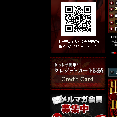
LI
※
※
⇒