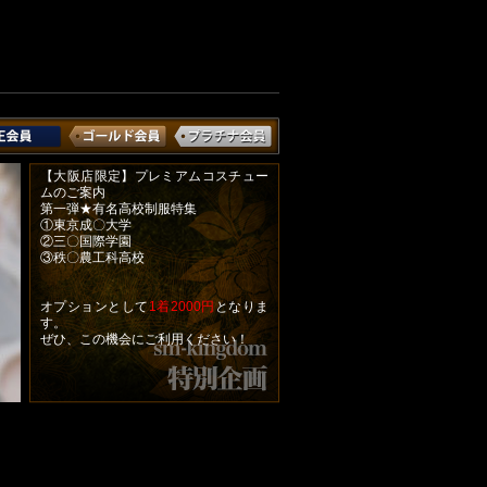
【大阪店限定】プレミアムコスチュー
ムのご案内
第一弾★有名高校制服特集
①東京成〇大学
②三〇国際学園
③秩〇農工科高校
オプションとして
1着2000円
となりま
す。
ぜひ、この機会にご利用ください！