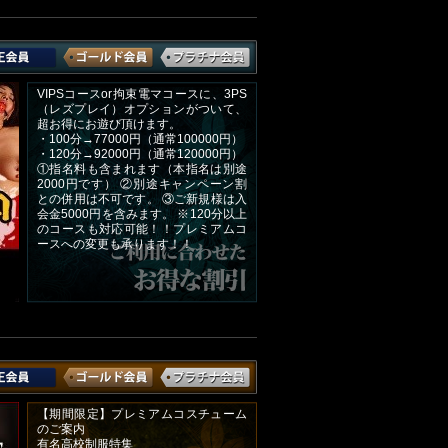
VIPSコースor拘束電マコースに、3PS
（レズプレイ）オプションがついて、
超お得にお遊び頂けます。
・100分→77000円（通常100000円）
・120分→92000円（通常120000円）
①指名料も含まれます（本指名は別途
2000円です） ②別途キャンペーン割
との併用は不可です。 ③ご新規様は入
会金5000円を含みます。 ※120分以上
のコースも対応可能！！プレミアムコ
ースへの変更も承ります！！
【期間限定】プレミアムコスチューム
のご案内
有名高校制服特集