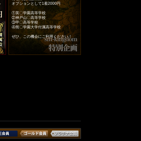
オプションとして1着2000円
①英〇学園高等学校
②神戸山〇高等学校
③甲〇高等学校
④熊〇学園大学付属高等学校
ぜひ、この機会にご利用ください！