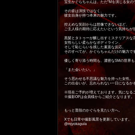
宝生かぐらちゃんは、ただ“Mを演じる女の
その姿は演技ではなく、
彼女自身が持つ本来の魅力です。
控えめな笑顔からは想像できないほど、
ご主人様の期待に応えたいという気持ちが
黒髪とタトゥーが醸し出すミステリアスな
女性らしい柔らかなボディライン、
そして恥じらいを残した素直な反応。
そのすべてが、かぐらちゃんだけの魅力で
優しく寄り添う時間も、濃密なSMの世界
「また会いたい。」
そう思わせる不思議な魅力を持った女性。
この出会いが、忘れられない一日になるか
※現在ご予約が増えております。気になる
※撮影OPは会員様からご紹介となります。
もっと普段のかぐらを見たい方へ。
Xでも日常や撮影風景を更新しています。
@mjyokagula