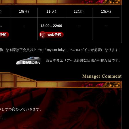
)
10(月)
11(火)
12(水)
13(木)
0～
－
12:00～22:00
－
－
用になる際は正会員以上での「my sm-tokyo」へのログインが必要になります。
西日本各エリアへ遠距離に出張が可能な日です。
少しずつ変わっていきます。
由。」