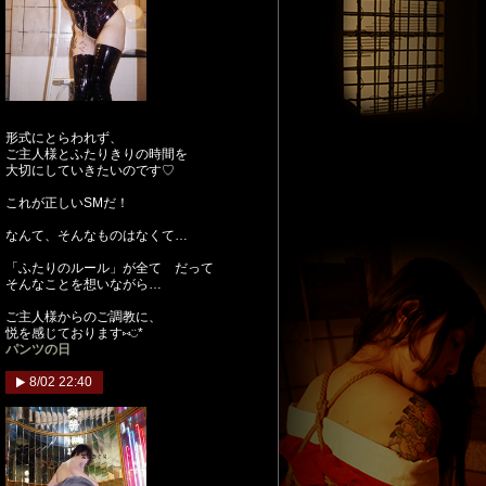
形式にとらわれず、
ご主人様とふたりきりの時間を
大切にしていきたいのです♡
これが正しいSMだ！
なんて、そんなものはなくて…
「ふたりのルール」が全て だって
そんなことを想いながら…
ご主人様からのご調教に、
悦を感じております⑅︎◡̈︎*
パンツの日
8/02 22:40