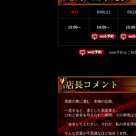
本日
8/08(土)
09(日
15:00～
14:00～
15:0
web予約をご利
黒髪の奥に潜む、本物の従順。
一見すると、凛とした黒髪美人。
けれど命令を与えられた瞬間、その表情は
「命令してください。それが、私の存在理
そんな言葉が不思議なほど似合う女性。