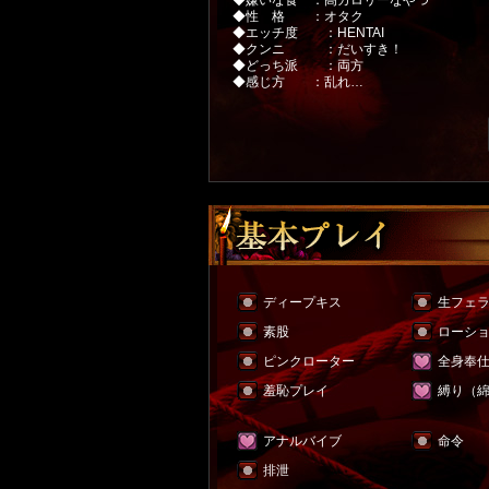
◆嫌いな食 ：高カロリーなやつ
◆性 格 ：オタク
◆エッチ度 ：HENTAI
◆クンニ ：だいすき！
◆どっち派 ：両方
◆感じ方 ：乱れ…
ディープキス
生フェ
素股
ローシ
ピンクローター
全身奉
羞恥プレイ
縛り（
アナルバイブ
命令
排泄