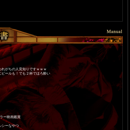
われがちの人見知りですｗｗｗ
ビールも！でも２杯でほろ酔い
！
ラー映画鑑賞
ヘルシーなやつ