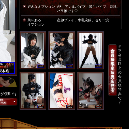
好きなオプション
AF、アナルバイブ、吸引バイブ、麻縄、
バラ鞭です♡
興味ある
産卵プレイ、牛乳浣腸、ゼリー浣...
オプション
※
正
会
員
以
上
の
会
員
様
特
ンが必要です
典
で
す