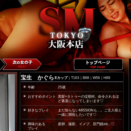
宝生 かぐら
Eカップ
｜T163｜B88｜W56｜H89
年齢
25歳
おすすめポイント
黒髪×タトゥーの従順M。命令されるほ
ど素直になってしまいます♡
好きなプレイ
まだ知らないMISSIONも…。ご主人様と
一緒に開拓したいです♡
興味のある
産卵、撮影、イメプ、肛門鏡etc...♡
プレイ