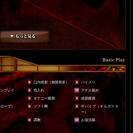
ラ
口内発射（無限発射）
パイズリ
ョンプレイ
指入れ
アナル舐め
仕
オナニー鑑賞
放尿鑑賞
綿ロープ）
ソフト鞭
中バイブ（オルガスタ
ー）
調教
お湯浣腸