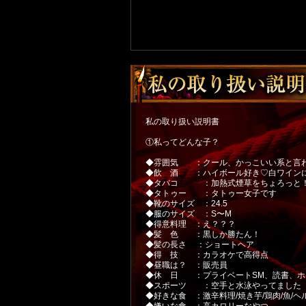
私の取り扱い説明書
①私ってどんな子？
◆雰囲気 ：クール、かっこいい系と言
◆飲 酒 ：ハイボール好き♡白ワインに
◆タバコ ：加熱式煙草をちょろっと
◆タトゥー ：タトゥー女子です
◆靴のサイズ ：24.5
◆服のサイズ ：S〜M
◆得意料理 ：え？？？
◆髪 色 ：黒しか勝たん！
◆髪の長さ ：ショートヘア
◆得 技 ：カラオケで高得点
◆昼職は？ ：販売員
◆休 日 ：プライベートSM、読書、ホ
◆スポーツ ：空手と水泳やってました
◆好きな食 ：激辛料理/焼き芋/鶏肉/魚/