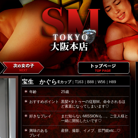
宝生 かぐら
Eカップ
｜T163｜B88｜W56｜H89
年齢
25歳
おすすめポイント
黒髪×タトゥーの従順M。命令されるほ
ど素直になってしまいます♡
好きなプレイ
まだ知らないMISSIONも…。ご主人様と
一緒に開拓したいです♡
興味のある
産卵、撮影、イメプ、肛門鏡etc...♡
プレイ