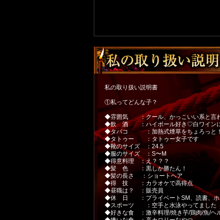
私の取り扱い説明書
①私ってどんな子？
◆雰囲気 ：クール、かっこいい系と言
◆飲 酒 ：ハイボール好き♡白ワインに
◆タバコ ：加熱式煙草をちょろっと
◆タトゥー ：タトゥー女子です
◆靴のサイズ ：24.5
◆服のサイズ ：S〜M
◆得意料理 ：え？？？
◆髪 色 ：黒しか勝たん！
◆髪の長さ ：ショートヘア
◆得 技 ：カラオケで高得点
◆昼職は？ ：販売員
◆休 日 ：プライベートSM、読書、ホ
◆スポーツ ：空手と水泳やってました
◆好きな食 ：激辛料理/焼き芋/鶏肉/魚/