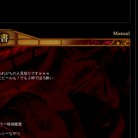
われがちの人見知りですｗｗｗ
ビールも！でも２杯でほろ酔い
！
ラー映画鑑賞
ヘルシーなやつ