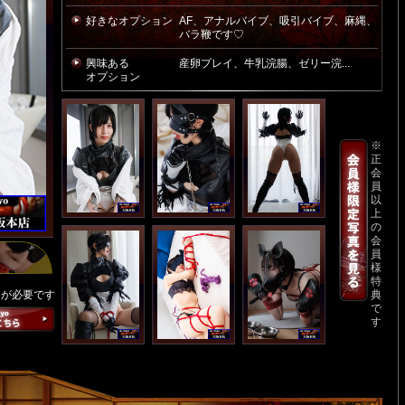
好きなオプション
AF、アナルバイブ、吸引バイブ、麻縄、
バラ鞭です♡
興味ある
産卵プレイ、牛乳浣腸、ゼリー浣...
オプション
※
正
会
員
以
上
の
会
員
様
特
ンが必要です
典
で
す