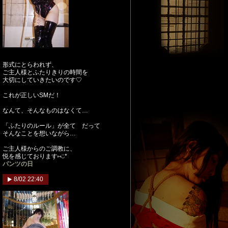
形式にとらわれず、
ご主人様とふたりきりの時間を
大切にしていきたいのです♡
これが正しいSMだ！
なんて、そんなものはなくて…
「ふたりのルール」が全て だって
そんなことを想いながら…
ご主人様からのご調教に、
悦を感じております⑅︎◡̈︎*
パンツの日
8/02 22:40