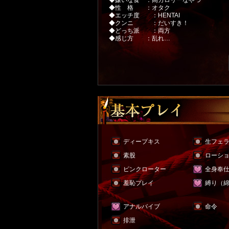
◆嫌いな食 ：高カロリーなやつ
◆性 格 ：オタク
◆エッチ度 ：HENTAI
◆クンニ ：だいすき！
◆どっち派 ：両方
◆感じ方 ：乱れ…
ディープキス
生フェ
素股
ローシ
ピンクローター
全身奉
羞恥プレイ
縛り（
アナルバイブ
命令
排泄