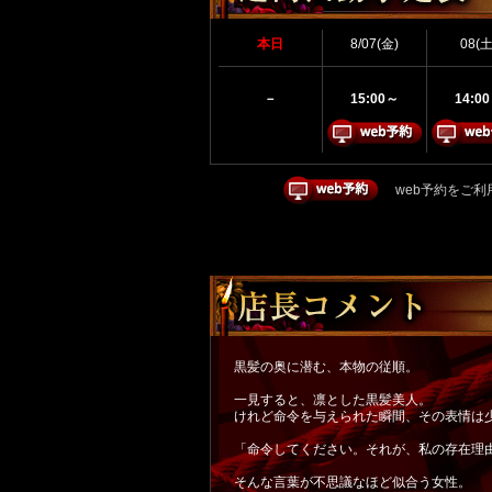
本日
8/07(金)
08(土
－
15:00～
14:0
web予約をご利
黒髪の奥に潜む、本物の従順。
一見すると、凛とした黒髪美人。
けれど命令を与えられた瞬間、その表情は
「命令してください。それが、私の存在理
そんな言葉が不思議なほど似合う女性。