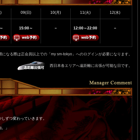
)
09(日)
10(月)
11(火)
12(水)
0～
15:00～
－
12:00～22:00
－
用になる際は正会員以上での「my sm-tokyo」へのログインが必要になります。
西日本各エリアへ遠距離に出張が可能な日です。
少しずつ変わっていきます。
由。」