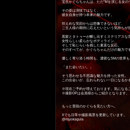
宝生かぐらちゃんは、ただ“Mを演じる女の
その姿は演技ではなく、
彼女自身が持つ本来の魅力です。
控えめな笑顔からは想像できないほど、
ご主人様の期待に応えたいという気持ちが
黒髪とタトゥーが醸し出すミステリアスな
女性らしい柔らかなボディライン、
そして恥じらいを残した素直な反応。
そのすべてが、かぐらちゃんだけの魅力で
優しく寄り添う時間も、濃密なSMの世界
「また会いたい。」
そう思わせる不思議な魅力を持った女性。
この出会いが、忘れられない一日になるか
※現在ご予約が増えております。気になる
※撮影OPは会員様からご紹介となります。
もっと普段のかぐらを見たい方へ。
Xでも日常や撮影風景を更新しています。
@mjyokagula