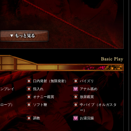
ラ
口内発射（無限発射）
パイズリ
ョンプレイ
指入れ
アナル舐め
仕
オナニー鑑賞
放尿鑑賞
綿ロープ）
ソフト鞭
中バイブ（オルガスタ
ー）
調教
お湯浣腸